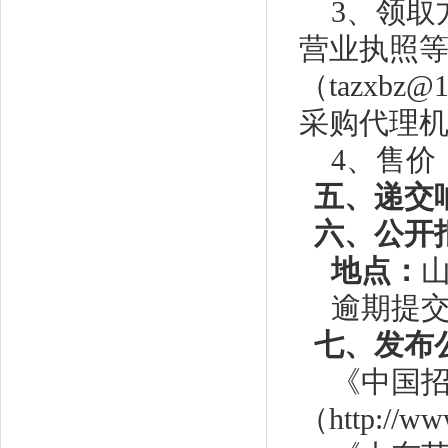
3、
领取
营业执照
（
tazxb
采购代理
4、售价
五
、递交
六
、公开
地点：
逾期提
七、发布
《中国
（
http://w