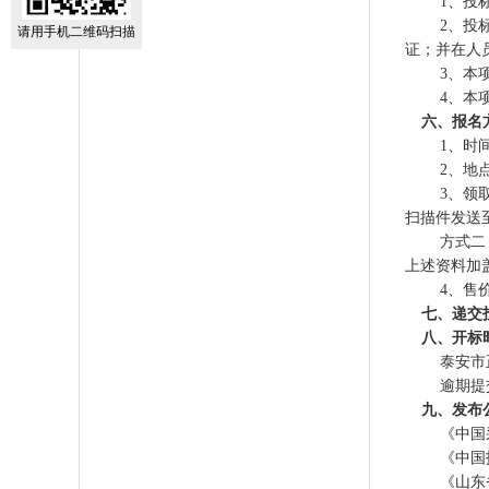
1、投
2、投
请用手机二维码扫描
证；并在人
3、本
4、本
六、报名
1、时
2、地
3、领
扫描件发送
方式二
上述资料加
4、售
七、递交
八、开标
泰安市
逾期提
九、发布
《中国
《中国
《山东