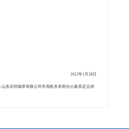
）
2022年
1
月
28
日
--山东滨州烟草有限公司市局机关本部办公家具定点供