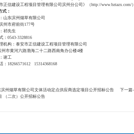
市正信建设工程项目管理有限公司滨州分公司》（
http://www.bztazx.com/
方式：
：山东滨州烟草有限公司
滨州市府前街
177
号
：祁先生
式：
0543-3328816
理机构：泰安市正信建设工程项目管理有限公司
滨州市黄河六路渤海二十二路西南角办公楼
4
楼
：谢工
话：
18266571612 15314368168
山东滨州烟草有限公司文体活动定点供应商选定项目公开招标公告
下一篇
目 （二次）公开招标公告