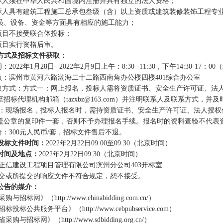
标人须在中华人民共和国境内注册并具有独立的法人资格；
标人具有建筑工程施工总承包叁级（含）以上资质或建筑装修装饰工程专
员、设备、资金等方面具有相应的施工能力；
项目不接受联合体投标；
项目实行资格后审。
方式及招标文件获取：
间：
2022
年
1
月
28
日
--2022
年
2
月
9
日上午：
8:30--11:30
，下午
14:30-17
：
00
（
点：滨州市黄河六路渤海二十二路西南角办公楼四楼
401
综合办公室
取方式：方式一：网上报名，投标人需将资质证书、安全生产许可证、法
至招标代理机构邮箱（
tazxbz@163.com
）并注明联系人及联系方式，并及
：现场报名，投标人报名时，需持资质证书、安全生产许可证、法人授权
盖公章的复印件一套，否则不予办理报名手续。报名时的资料查验不代表
价：
300
元人民币
/
套，招标文件售后不退。
投标文件时间：
2022年
2
月
22
日
09:00
至
09:30
（北京时间）
时间及地点：
2022年
2
月
22
日
09:30
（北京时间）
正信建设工程项目管理有限公司滨州分公司
403
开标室
交或所提交的响应文件不符合规定，恕不接受。
公告的媒介：
采购与招标网》（
http://www.chinabidding.com.cn/
）
招标投标公共服务平台》（
http://www.cebpubservice.com
）
省采购与招标网》（
http://www.sdbidding.org.cn/
）