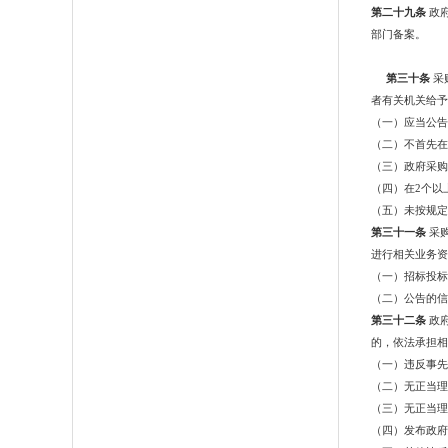
第二十九条
政
部门备案。
第三十条
采
者有关机关给予
（一）应当公告
（二）不首先在
（三）政府采购
（四）在
2个以
（五）未按规定
第三十一条
采
进行相关业务资
（一）招标投标
（二）公告的信
第三十二条
政
的，依法承担相
（一）违反事先
（二）无正当理
（三）无正当理
（四）发布政府