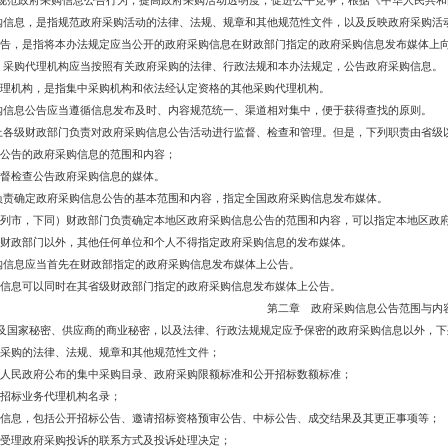
规范政府采购信息公告行为，提高政府采购活动透明度，促进公平竞争，根据《中华人民共和
购信息，是指规范政府采购活动的法律、法规、规章和其他规范性文件，以及反映政府采购活
公告，是指将本办法规定应当公开的政府采购信息在财政部门指定的政府采购信息发布媒体上
、采购代理机构应当按照有关政府采购的法律、行政法规和本办法规定，公告政府采购信息。
理机构，是指集中采购机构和依法经认定资格的其他采购代理机构。
购信息公告应当遵循信息发布及时、内容规范统一、渠道相对集中，便于获得查找的原则。
上各级财政部门负责对政府采购信息公告活动进行监督、检查和管理。但是，下列职责由省级
公告的政府采购信息的范围和内容；
督检查公告政府采购信息的媒体。
负责确定政府采购信息公告的基本范围和内容，指定全国政府采购信息发布媒体。
列市，下同）财政部门负责确定本地区政府采购信息公告的范围和内容，可以指定本地区政
财政部门以外，其他任何单位和个人不得指定政府采购信息的发布媒体。
购信息应当首先在财政部指定的政府采购信息发布媒体上公告。
信息可以同时在其省级财政部门指定的政府采购信息发布媒体上公告。
第二章 政府采购信息公告范围与内
及国家秘密、供应商的商业秘密，以及法律、行政法规规定应予保密的政府采购信息以外，下
采购的法律、法规、规章和其他规范性文件；
人民政府公布的集中采购目录、政府采购限额标准和公开招标数额标准；
招标业务代理机构名录；
信息，包括公开招标公告、邀请招标资格预审公告、中标公告、成交结果及其更正事项等；
受理政府采购投诉的联系方式及投诉处理决定；