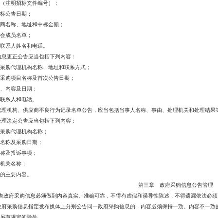
（注明招标文件编号）；
标公告日期；
商名称、地址和中标金额；
会成员名单；
联系人姓名和电话。
信息更正公告应当包括下列内容：
采购代理机构名称、地址和联系方式；
采购项目名称及首次公告日期；
、内容及日期；
联系人和电话。
代理机构、供应商不良行为记录名单公告，应当包括当事人名称、事由、处理机关和处理结果
处理决定公告应当包括下列内容：
采购代理机构名称；
名称及采购日期；
称及投诉事项；
机关名称；
的主要内容。
第三章 政府采购信息公告管理
告政府采购信息必须做到内容真实、准确可靠，不得有虚假和误导性陈述，不得遗漏依法必须
政府采购信息指定发布媒体上分别公告同一政府采购信息的，内容必须保持一致。内容不一致
另有规定的除外。