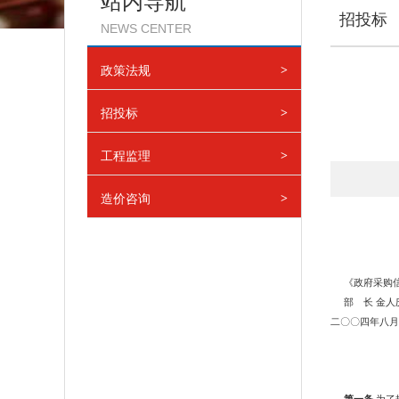
站内导航
招投标
NEWS CENTER
政策法规
>
招投标
>
工程监理
>
造价咨询
>
《政府采购
部 长
金人
二〇〇四年八月