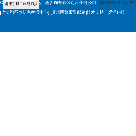
Copyright © 山东荣达工程咨询有限公司滨州分公司
[鲁ICP备18020741
请用手机二维码扫描
[违法和不良信息举报中心]
[滨州网警报警邮箱]
技术支持：
远洋科技